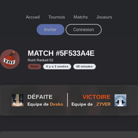
Accueil
Tournois
Matchs
Joueurs
Inviter
Connexion
MATCH #
5F533A4E
Rush Ranked S2
Rush
Il y a
3 années
48
minutes
DÉFAITE
VICTOIRE
Equipe de
Dvsko
Equipe de
_ZYVER