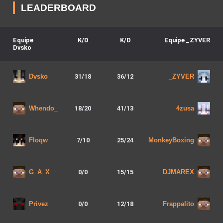
LEADERBOARD
Equipe
K/D
K/D
Equipe
_ZYVER
Dvsko
31
/
18
36
/
12
Dvsko
_ZYVER
18
/
20
41
/
13
Whendo_
4zusa
7
/
10
25
/
24
Floqw
MonkeyBoxing
0
/
0
15
/
15
G_A_X
DJMAREX
0
/
0
12
/
18
Privez
Frappalito