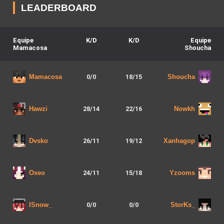
LEADERBOARD
Equipe
K/D
K/D
Equipe
Mamacosa
Shoucha
0
/
0
18
/
15
Mamacosa
Shoucha
28
/
14
22
/
16
Hawzi
Nowkh
26
/
11
19
/
12
Dvsko
Xanhagop
24
/
11
15
/
18
Oxeo
Yzooms
0
/
0
0
/
0
ISnow_
StorKs_