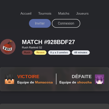
Accueil
Tournois
Matchs
Joueurs
Inviter
Connexion
MATCH #
928BDF27
Rush Ranked S2
Rush
Revert
Il y a
3 années
48
minutes
VICTOIRE
DÉFAITE
Equipe de
Mamacosa
Equipe de
shoucha