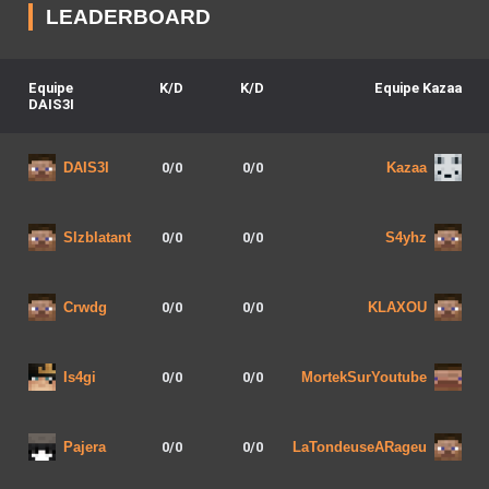
LEADERBOARD
Equipe
K/D
K/D
Equipe
Kazaa
DAIS3I
0
/
0
0
/
0
DAIS3I
Kazaa
0
/
0
0
/
0
Slzblatant
S4yhz
0
/
0
0
/
0
Crwdg
KLAXOU
0
/
0
0
/
0
Is4gi
MortekSurYoutube
0
/
0
0
/
0
Pajera
LaTondeuseARageu