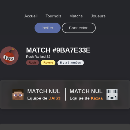
Accueil
Tournois
Matchs
Joueurs
Inviter
Connexion
MATCH #
9BA7E33E
Rush Ranked S2
Rush
Revert
Il y a
3 années
MATCH NUL
MATCH NUL
Equipe de
DAIS3I
Equipe de
Kazaa