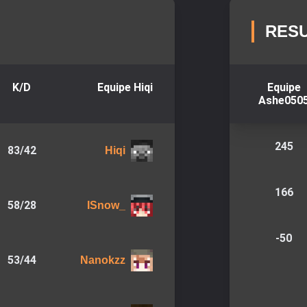
RES
K/D
Equipe
Hiqi
Equipe
Ashe050
245
83
/
42
Hiqi
166
58
/
28
ISnow_
-50
53
/
44
Nanokzz