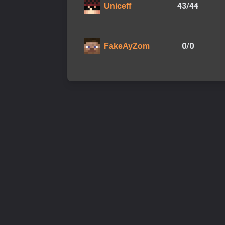
43
/
44
Uniceff
0
/
0
FakeAyZom