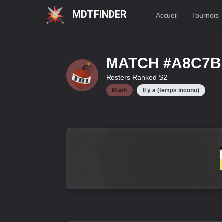
MDTFINDER
Accueil
Tournois
MATCH #
A8C7B
Rosters Ranked S2
Rush
Il y a
(temps inconu)