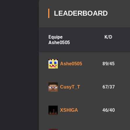
LEADERBOARD
Equipe
K/D
Ashe0505
89
/
45
Ashe0505
67
/
37
CusyT_T
46
/
40
XSHIGA