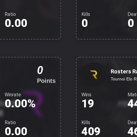
Ratio
Kills
Dea
0.00
0
0
0
Rosters R
Tournoi Elo 
Points
Winrate
Wins
Mat
0.00%
19
4
Ratio
Kills
Dea
0.00
409
4