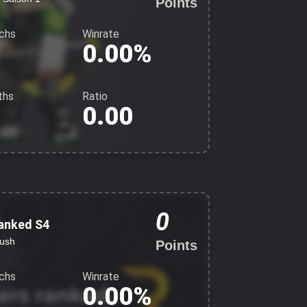
Points
chs
Winrate
0.00%
ths
Ratio
0.00
0
anked S4
Rush
Points
chs
Winrate
0.00%