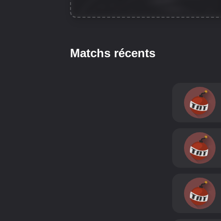
Matchs récents