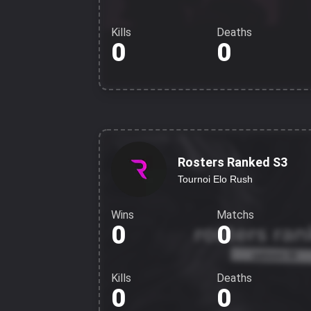
Kills
Deaths
0
0
Rosters Ranked S3
Tournoi Elo Rush
Wins
Matchs
0
0
Kills
Deaths
0
0