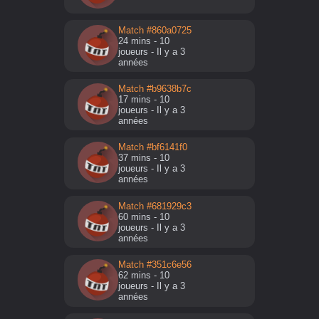
Match
#860a0725
24 mins
- 10
joueurs
- Il y a
3
années
Match
#b9638b7c
17 mins
- 10
joueurs
- Il y a
3
années
Match
#bf6141f0
37 mins
- 10
joueurs
- Il y a
3
années
Match
#681929c3
60 mins
- 10
joueurs
- Il y a
3
années
Match
#351c6e56
62 mins
- 10
joueurs
- Il y a
3
années