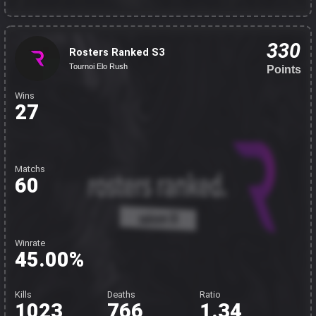
330
Rosters Ranked S3
Tournoi Elo Rush
Points
Wins
27
Matchs
60
Winrate
45.00%
Kills
Deaths
Ratio
1023
766
1.34