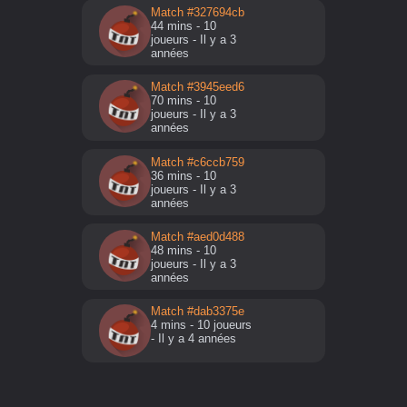
Match
#327694cb
44 mins
- 10
joueurs
- Il y a
3
années
Match
#3945eed6
70 mins
- 10
joueurs
- Il y a
3
années
Match
#c6ccb759
36 mins
- 10
joueurs
- Il y a
3
années
Match
#aed0d488
48 mins
- 10
joueurs
- Il y a
3
années
Match
#dab3375e
4 mins
- 10 joueurs
- Il y a
4 années