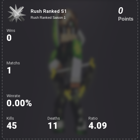
0
Rush Ranked S1
Rush Ranked Saison 1
Points
Wins
0
Matchs
1
Winrate
0.00%
Kills
Deaths
Ratio
45
11
4.09