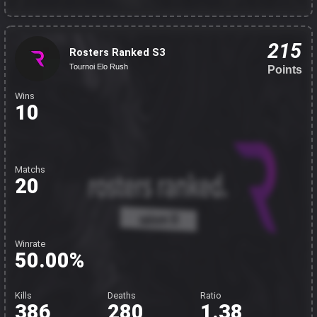
215
Rosters Ranked S3
Tournoi Elo Rush
Points
Wins
10
Matchs
20
Winrate
50.00%
Kills
Deaths
Ratio
386
280
1.38