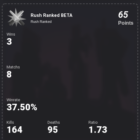
65
Rush Ranked BETA
Rush Ranked
Points
Wins
3
Matchs
8
Winrate
37.50%
Kills
Deaths
Ratio
164
95
1.73