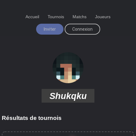
Accueil
Tournois
Matchs
Joueurs
Inviter
Connexion
Shukqku
Résultats de tournois