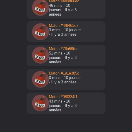
Match
#4b0d60ec
46 mins
- 10
joueurs
- Il y a
3
années
Match
#4f8463e7
3 mins
- 10 joueurs
- Il y a
3 années
Match
#76a59fee
51 mins
- 10
joueurs
- Il y a
3
années
Match
#191e385c
0 mins
- 10 joueurs
- Il y a
3 années
Match
#98f334f1
43 mins
- 10
joueurs
- Il y a
3
années