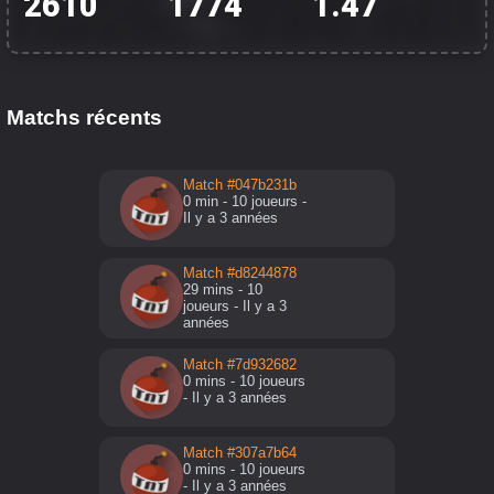
2610
1774
1.47
Matchs récents
Match
#047b231b
0 min
- 10 joueurs
-
Il y a
3 années
Match
#d8244878
29 mins
- 10
joueurs
- Il y a
3
années
Match
#7d932682
0 mins
- 10 joueurs
- Il y a
3 années
Match
#307a7b64
0 mins
- 10 joueurs
- Il y a
3 années