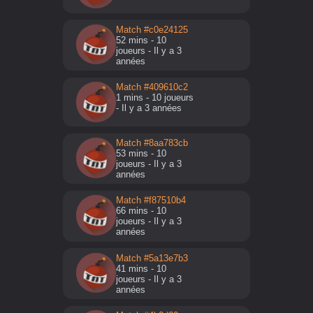
Match
#c0e24125
52 mins
- 10
joueurs
- Il y a
3
années
Match
#409610c2
1 mins
- 10 joueurs
- Il y a
3 années
Match
#8aa783cb
53 mins
- 10
joueurs
- Il y a
3
années
Match
#f87510b4
66 mins
- 10
joueurs
- Il y a
3
années
Match
#5a13e7b3
41 mins
- 10
joueurs
- Il y a
3
années