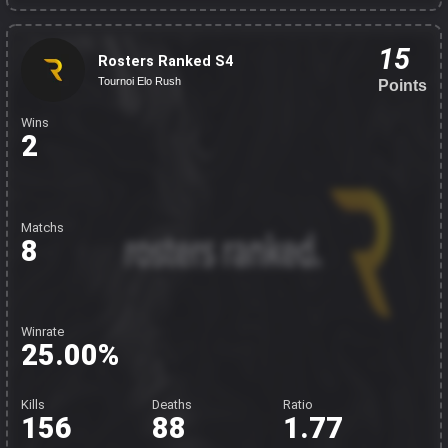
15
Rosters Ranked S4
Tournoi Elo Rush
Points
Wins
2
Matchs
8
Winrate
25.00%
Kills
Deaths
Ratio
156
88
1.77