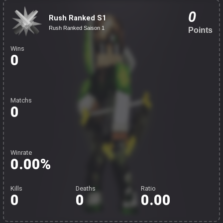
0
Rush Ranked S1
Rush Ranked Saison 1
Points
Wins
0
Matchs
0
Winrate
0.00%
Kills
Deaths
Ratio
0
0
0.00