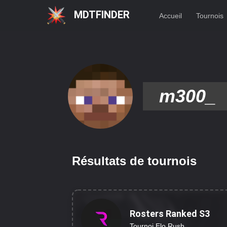
MDTFINDER
Accueil
Tournois
m300_
Résultats de tournois
Rosters Ranked S3
Tournoi Elo Rush