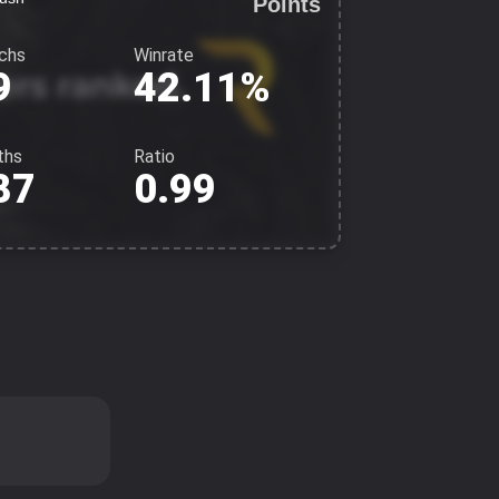
Points
chs
Winrate
9
42.11%
ths
Ratio
87
0.99