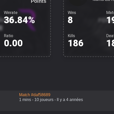
Points
Winrate
Wins
Mat
36.84%
8
1
Ratio
Kills
Dea
0.00
186
1
Match
#daf58689
1 mins
- 10 joueurs
- Il y a
4 années