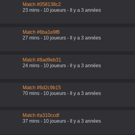
Match
#058138c2
23 mins
- 10 joueurs
- Il y a
3 années
Match
#6ba1e9f8
27 mins
- 10 joueurs
- Il y a
3 années
Match
#8ad9eb31
24 mins
- 10 joueurs
- Il y a
3 années
Match
#6d2c9b15
70 mins
- 10 joueurs
- Il y a
3 années
Match
#a310ccdf
37 mins
- 10 joueurs
- Il y a
3 années