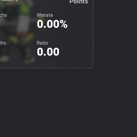
Points
chs
Winrate
0.00%
ths
Ratio
0.00