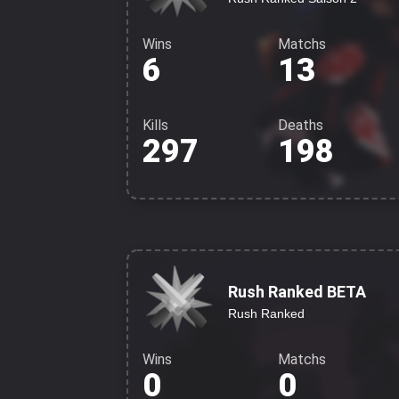
Wins
Matchs
6
13
Kills
Deaths
297
198
Rush Ranked BETA
Rush Ranked
Wins
Matchs
0
0