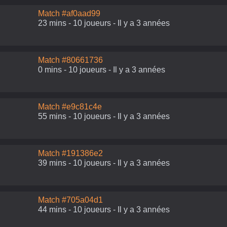
Match
#af0aad99
23 mins
- 10 joueurs
- Il y a
3 années
Match
#80661736
0 mins
- 10 joueurs
- Il y a
3 années
Match
#e9c81c4e
55 mins
- 10 joueurs
- Il y a
3 années
Match
#191386e2
39 mins
- 10 joueurs
- Il y a
3 années
Match
#705a04d1
44 mins
- 10 joueurs
- Il y a
3 années