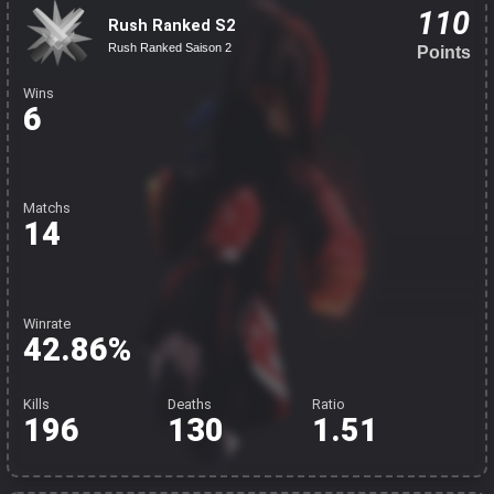
110
Rush Ranked S2
Rush Ranked Saison 2
Points
Wins
6
Matchs
14
Winrate
42.86%
Kills
Deaths
Ratio
196
130
1.51