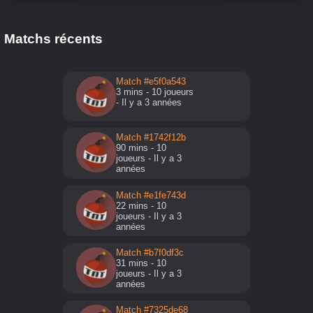
Matchs récents
Match
#e5f0a543
3 mins
- 10 joueurs
- Il y a
3 années
Match
#1742f12b
90 mins
- 10
joueurs
- Il y a
3
années
Match
#e1fe743d
22 mins
- 10
joueurs
- Il y a
3
années
Match
#b7f0df3c
31 mins
- 10
joueurs
- Il y a
3
années
Match
#7325de68